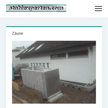
Menü
öffnen
Startseite
Zäune
Über uns
Profil
Ausstellung
Eckdaten
Öffentlichkeit
Karriere
Unsere Leistungen
Referenzen